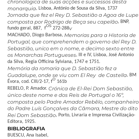
chronologica de suas acções e successos desta
monarquia
, Lisboa, António de Sousa da Silva, 1737
Jornada que fez el Rey D. Sebastião a Agoa de Lupe
composta por Rodrigo de Beça seu capelão
, BNP,
os
v
fundo geral, 887, f
272-288
Memorias para a Historia de
MACHADO, Diogo Barbosa,
Portugal, que comprehendem o governo del Rey D.
Sebastião, unico em o nome, e decimo sexto entre
os Monarchas Portugueses
, III e IV, Lisboa, José Antonio
da Silva, Regia Officina Sylviana, 1747 e 1751.
Memória da romaria que D. Sebastião fez a
Guadalupe, onde se viu com El Rey de Castella
, BM
o
Évora, cod. CIII/2-17, f
161b
Crónica de El-Rei Dom Sebastião,
REBELO, P. Amador.
único deste nome e dos Reis de Portugal o 16º,
composta pelo Padre Amador Rebêlo, companheiro
do Padre Luís Gonçalves da Câmara, Mestre do dito
Rei Dom Sebastião
, Porto, Livraria e Imprensa Civilização-
Editora, 1925.
BIBLIOGRAFIA
BUESCU, Ana Isabel,