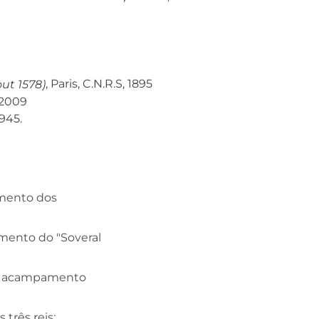
, Paris, C.N.R.S, 1895
out 1578)
 2009
945.
mento dos
mento do "Soveral
mo acampamento
 três reis: