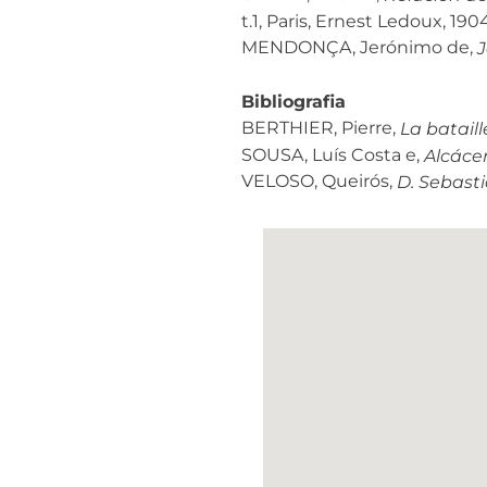
t.1, Paris, Ernest Ledoux, 190
MENDONÇA, Jerónimo de,
J
B
ibliografia
BERTHIER, Pierre,
La bataill
SOUSA, Luís Costa e,
Alcácer
VELOSO, Queirós,
D. Sebasti