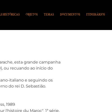
S HISTÓRICAS
OBJETOS
TEMAS
DOCUMENTOS
ITINERÁRIOS
 Larache, esta grande campanha
), ou recuando ao início do
ano-italiano e seguindo os
no do rei D. Sebastião.
ss, 1989
ur l'histoire du Maroc"
1ª série,
,