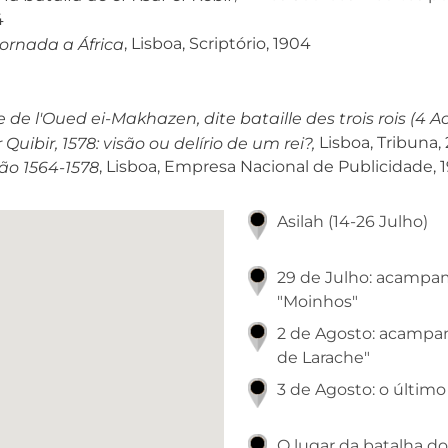
4
, Lisboa, Scriptório, 1904
ornada a África
e de l'Oued ei-Makhazen, dite bataille des trois rois (4 A
Lisboa, Tribuna,
 Quibir, 1578: visão ou delírio de um rei?,
, Lisboa, Empresa Nacional de Publicidade, 1
ão 1564-1578
Asilah (14-26 Julho)
29 de Julho: acampa
"Moinhos"
2 de Agosto: acampa
de Larache"
3 de Agosto: o últi
O lugar da batalha dos