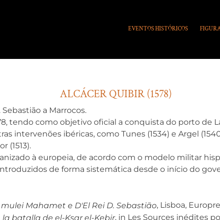
EVENTOS HISTÓRICOS
FIGURA
ALCÁCER QUIBIR (1578)
 Sebastião a Marrocos.
78, tendo como objetivo oficial a conquista do porto de
tras intervenões ibéricas, como Tunes (1534) e Argel (1540
r (1513).
ganizado à europeia, de acordo com o modelo militar hisp
troduzidos de forma sistemática desde o início do gover
, Lisboa, Europre
 mulei Mahamet e D'El Rei D. Sebastião
, in Les Sources inédites po
la batalla de el-Ksar el-Kebir