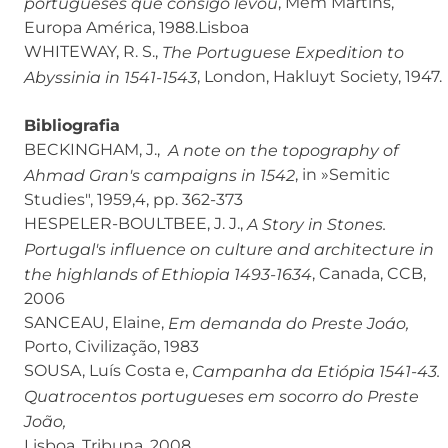
, Mem Martins,
portugueses que consigo levou
Europa América, 1988.Lisboa
WHITEWAY, R. S.,
The Portuguese Expedition to
, London, Hakluyt Society, 1947.
Abyssinia in 1541-1543
B
ibliografia
BECKINGHAM, J.,
A note on the topography of
, in »Semitic
Ahmad Gran's campaigns in 1542
Studies", 1959,4, pp. 362-373
HESPELER-BOULTBEE, J. J.,
A Story in Stones.
Portugal's influence on culture and architecture in
, Canada, CCB,
the highlands of Ethiopia 1493-1634
2006
SANCEAU, Elaine,
Em demanda do Preste Joáo,
Porto, Civilização, 1983
SOUSA, Luís Costa e,
Campanha da Etiópia 1541-43.
Quatrocentos portugueses em socorro do Preste
João,
Lisboa, Tribuna, 2008.