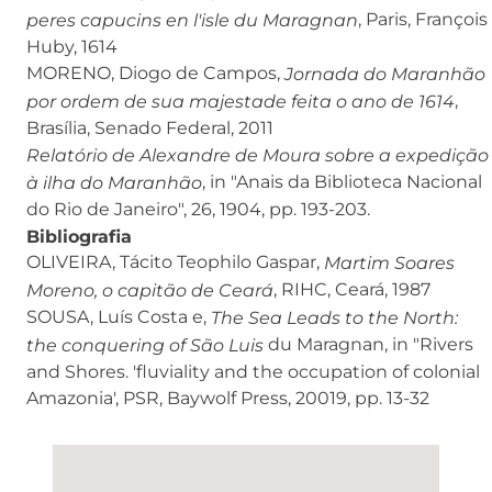
, Paris, François
peres capucins en l'isle du Maragnan
Huby, 1614
MORENO, Diogo de Campos,
Jornada do Maranhão
,
por ordem de sua majestade feita o ano de 1614
Brasília, Senado Federal, 2011
Relatório de Alexandre de Moura sobre a expedição
, in "Anais da Biblioteca Nacional
à ilha do Maranhão
do Rio de Janeiro", 26, 1904, pp. 193-203.
B
ibliografia
OLIVEIRA, Tácito Teophilo Gaspar,
Martim Soares
, RIHC, Ceará, 1987
Moreno, o capitão de Ceará
SOUSA, Luís Costa e,
The Sea Leads to the North:
du Maragnan, in "Rivers
the conquering of São Luis
and Shores. 'fluviality and the occupation of colonial
Amazonia', PSR, Baywolf Press, 20019, pp. 13-32