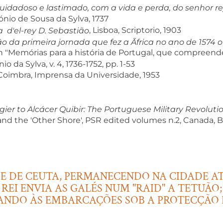
uidadoso e lastimado, com a vida e perda, do senhor re
tónio de Sousa da Sylva, 1737
, Lisboa, Scriptorio, 1903
 d'el-rey D. Sebastião
o da primeira jornada que fez a Ãfrica no ano de 1574 o
 in "Memórias para a história de Portugal, que compree
o da Sylva, v. 4, 1736-1752, pp. 1-53
 Coimbra, Imprensa da Universidade, 1953
ier to Alcácer Quibir: The Portuguese Military Revolutio
and the 'Other Shore', PSR edited volumes n.2, Canada, B
DE DE CEUTA, PERMANECENDO NA CIDADE AT
REI ENVIA AS GALÉS NUM "RAID" A TETUÃ
SANDO ÀS EMBARCAÇÕES SOB A PROTECÇÃO