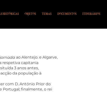
S HISTÓRICAS
OBJETOS
TEMAS
DOCUMENTOS
ITINERÁRIOS
ao Alentejo. e Algarve,
jornada
a respetiva capitania
situída 3 anos antes,
eacção da população à
ger com D. António Prior do
Portugal; finalmente, o rei