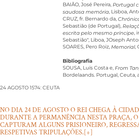
BAIÃO, José Pereira,
Portugal c
, Lisboa, An
saudosa memória
CRUZ, fr. Bernardo da,
Chrónica
Sebastião (de Portugal),
Relaçã
,
escrita pelo mesmo príncipe
Sebastião", Liboa, JOseph Antoni
SOARES, Pero Roiz,
,
Memorial
B
ibliografia
SOUSA, Luís Costa e,
From Tang
Bordelaands. Portugal, Ceuta, 
24 AGOSTO 1574: CEUTA
NO DIA 24 DE AGOSTO O REI CHEGA À CIDA
DURANTE A PERMANÊNCIA NESTA PRAÇA, O 
CAPTURAM ALGUNS PRISIONEIRO, REGRES
RESPETIVAS TRIPULAÇÕES.
[+]