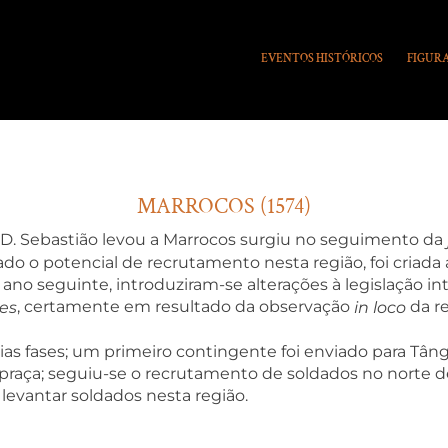
EVENTOS HISTÓRICOS
FIGURA
MARROCOS (1574)
i D. Sebastião levou a Marrocos surgiu no seguimento da
ado o potencial de recrutamento nesta região, foi criada 
no seguinte, introduziram-se alterações à legislação int
, certamente em resultado da observação
da r
es
in loco
ias fases; um primeiro contingente foi enviado para Tân
raça; seguiu-se o recrutamento de soldados no norte de 
 levantar soldados nesta região.